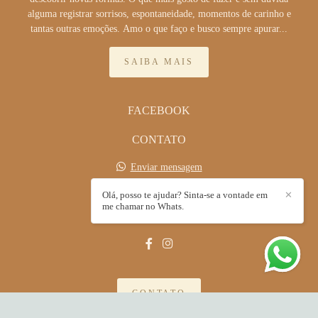
alguma registrar sorrisos, espontaneidade, momentos de carinho e
tantas outras emoções. Amo o que faço e busco sempre apurar...
SAIBA MAIS
FACEBOOK
CONTATO
Enviar mensagem
wilson_oliveira@ymail.com
Olá, posso te ajudar? Sinta-se a vontade em
✕
Trav. Daniel Essertier , 38
me chamar no Whats.
São Paulo / São Paulo
CONTATO