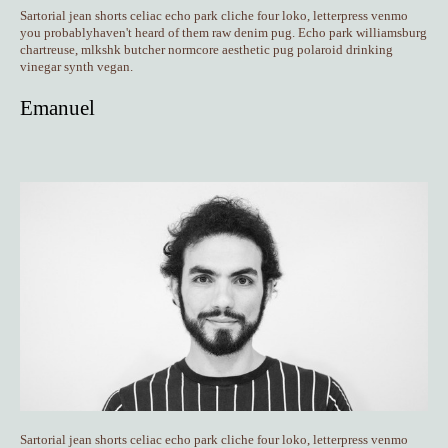
Sartorial jean shorts celiac echo park cliche four loko,
letterpress venmo
you probablyhaven't heard of them raw denim pug.
Echo park williamsburg
chartreuse, mlkshk butcher normcore aesthetic pug
polaroid drinking
vinegar synth vegan.
Emanuel
Sartorial jean shorts celiac echo park cliche four loko,
letterpress venmo