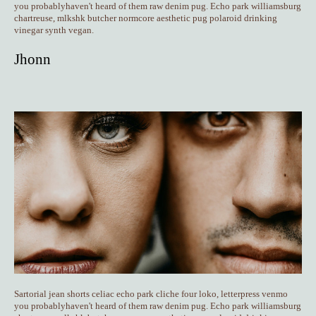
you probablyhaven't heard of them raw denim pug.
Echo park williamsburg
chartreuse, mlkshk butcher normcore aesthetic pug
polaroid drinking
vinegar synth vegan.
Jhonn
Sartorial jean shorts celiac echo park cliche four loko,
letterpress venmo
you probablyhaven't heard of them raw denim pug.
Echo park williamsburg