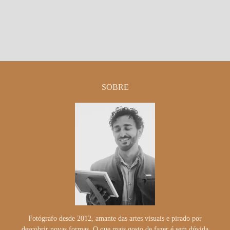
SOBRE
Fotógrafo desde 2012, amante das artes visuais e pirado por
descobrir novas formas. O que mais gosto de fazer é sem dúvida