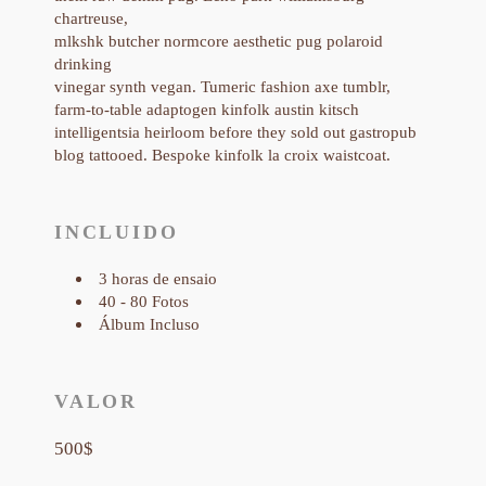
chartreuse,
mlkshk butcher normcore aesthetic pug polaroid
drinking
vinegar synth vegan. Tumeric fashion axe tumblr,
farm-to-table adaptogen kinfolk austin kitsch
intelligentsia heirloom before they sold out gastropub
blog tattooed. Bespoke kinfolk la croix waistcoat.
INCLUIDO
3 horas de ensaio
40 - 80 Fotos
Álbum Incluso
VALOR
500$