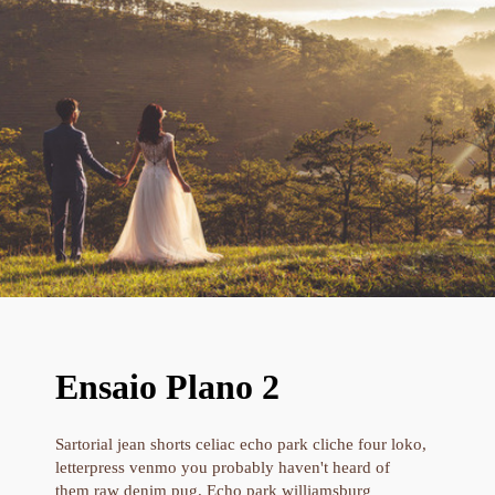
Ensaio Plano 2
Sartorial jean shorts celiac echo park cliche four loko,
letterpress venmo you probably haven't heard of
them raw denim pug. Echo park williamsburg