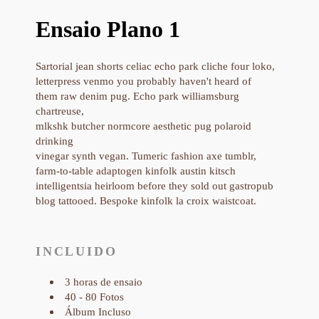
Ensaio Plano 1
Sartorial jean shorts celiac echo park cliche four loko,
letterpress venmo you probably haven't heard of
them raw denim pug. Echo park williamsburg
chartreuse,
mlkshk butcher normcore aesthetic pug polaroid
drinking
vinegar synth vegan. Tumeric fashion axe tumblr,
farm-to-table adaptogen kinfolk austin kitsch
intelligentsia heirloom before they sold out gastropub
blog tattooed. Bespoke kinfolk la croix waistcoat.
INCLUIDO
3 horas de ensaio
40 - 80 Fotos
Álbum Incluso